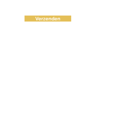
Verzenden
info@fvctechno.com
Tel:
+32 (0)16/90 40 41
(24/24u 7-7)