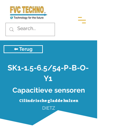
⬅︎ Terug
SK1-1.5-6.5/54-P-B-O-
Y1
Capacitieve sensoren
Cilindrische gladde hulzen
DIETZ