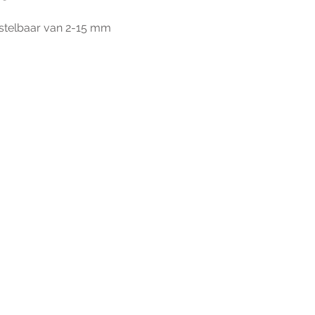
nstelbaar van 2-15 mm
r extra informatie gelieve uw v
ieronder te formuleren of bel o