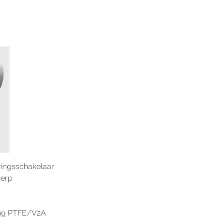
ringsschakelaar
werp
ing PTFE/V2A