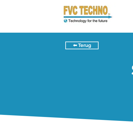
⬅︎ Terug