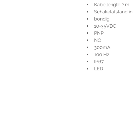
Kabellengte 2 m
Schakelafstand i
bondig
10-35VDC
PNP
NO
300mA
100 Hz
IP67
LED
Voo
h