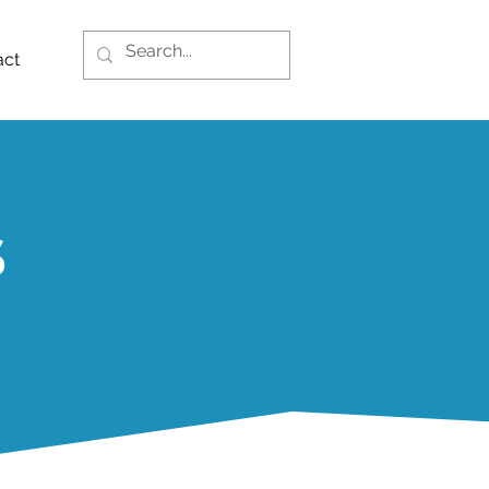
act
S