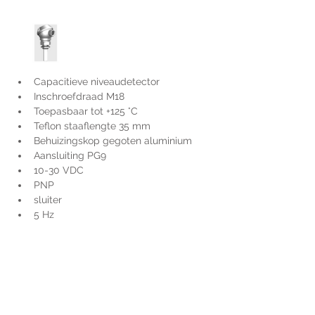
Capacitieve niveaudetector
Inschroefdraad M18
Toepasbaar tot +125 °C
Teflon staaflengte 35 mm
Behuizingskop gegoten aluminium
Aansluiting PG9
10-30 VDC
PNP
sluiter
5 Hz
Voor extra informatie
gelieve uw vraag hieronder
te formuleren of bel ons