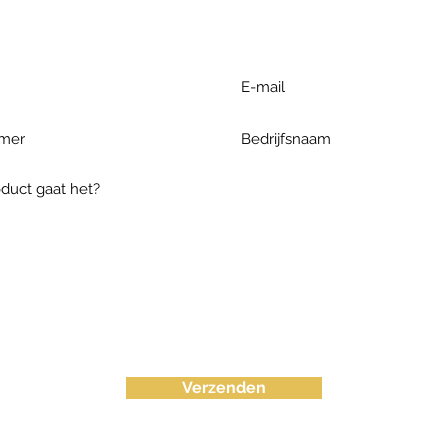
ieronder te formuleren of bel o
Verzenden