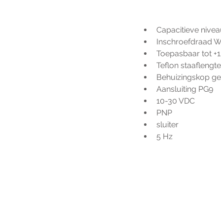
Capacitieve nive
Inschroefdraad Wh
Toepasbaar tot +1
Teflon staafleng
Behuizingskop g
Aansluiting PG9
10-30 VDC
PNP
sluiter
5 Hz
Voo