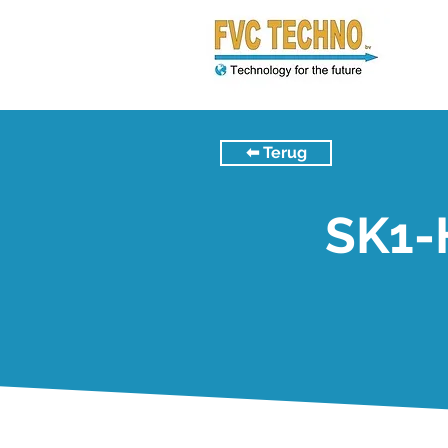
⬅︎ Terug
SK1-