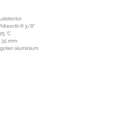
audetector
itworth R 3/8''
25 °C
te 35 mm
egoten aluminium
r extra informatie gelieve uw v