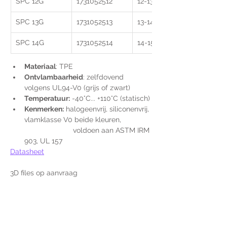
SPC 12G
1731052512
12-13
SPC 13G
1731052513
13-14
SPC 14G
1731052514
14-15
Materiaal
: TPE
Ontvlambaarheid
: zelfdovend 
volgens UL94-V0 (grijs of zwart)
Temperatuur:
 -40°C... +110°C (statisch)
Kenmerken:
 halogeenvrij, siliconenvrij, 
vlamklasse V0 beide kleuren, 
                        voldoen aan ASTM IRM 
903, UL 157
Datasheet
3D files op aanvraag
Voor extra informatie
gelieve uw vraag hieronder