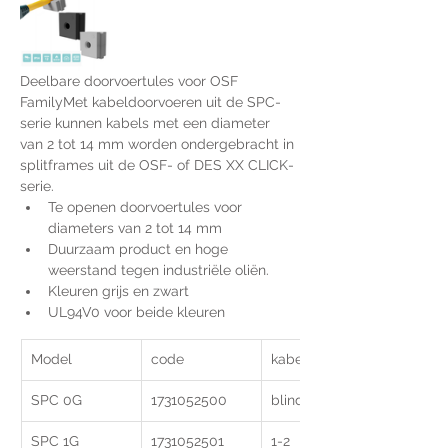
Deelbare doorvoertules voor OSF 
FamilyMet kabeldoorvoeren uit de SPC-
serie kunnen kabels met een diameter 
van 2 tot 14 mm worden ondergebracht in 
splitframes uit de OSF- of DES XX CLICK-
serie.
Te openen doorvoertules voor 
diameters van 2 tot 14 mm
Duurzaam product en hoge 
weerstand tegen industriële oliën.
Kleuren grijs en zwart
UL94V0 voor beide kleuren
Model
code
kabel Ø (mm)
SPC 0G
1731052500
blind
SPC 1G
1731052501
1-2