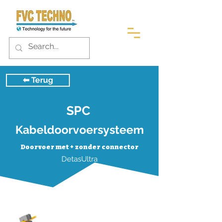
⬅︎ Terug
SPC
Kabeldoorvoersysteem
Doorvoer met + zonder connector
DetasUltra