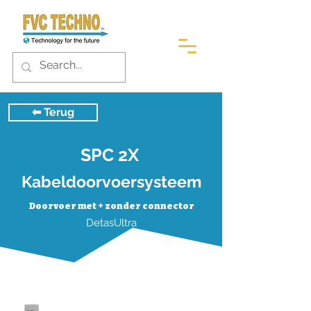
⬅︎ Terug
SPC 2X
Kabeldoorvoersysteem
Doorvoer met + zonder connector
DetasUltra