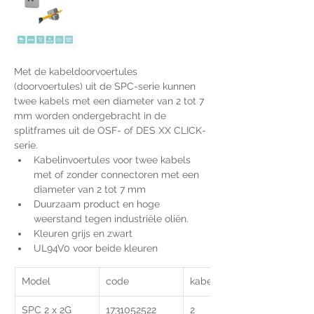
Met de kabeldoorvoertules 
(doorvoertules) uit de SPC-serie kunnen 
twee kabels met een diameter van 2 tot 7 
mm worden ondergebracht in de 
splitframes uit de OSF- of DES XX CLICK-
serie.
Kabelinvoertules voor twee kabels 
met of zonder connectoren met een 
diameter van 2 tot 7 mm
Duurzaam product en hoge 
weerstand tegen industriële oliën.
Kleuren grijs en zwart
UL94V0 voor beide kleuren
Model
code
kabel Ø (mm)
SPC 2 x 2G
1731052522
2