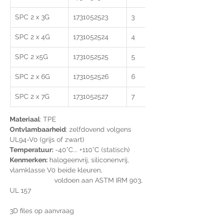
SPC 2 x 3G
1731052523
3
SPC 2 x 4G
1731052524
4
SPC 2 x5G
1731052525
5
SPC 2 x 6G
1731052526
6
SPC 2 x 7G
1731052527
7
Materiaal
: TPE
Ontvlambaarheid
: zelfdovend volgens 
UL94-V0 (grijs of zwart)
Temperatuur:
 -40°C... +110°C (statisch)
Kenmerken:
 halogeenvrij, siliconenvrij, 
vlamklasse V0 beide kleuren, 
                       voldoen aan ASTM IRM 903, 
UL 157
3D files op aanvraag