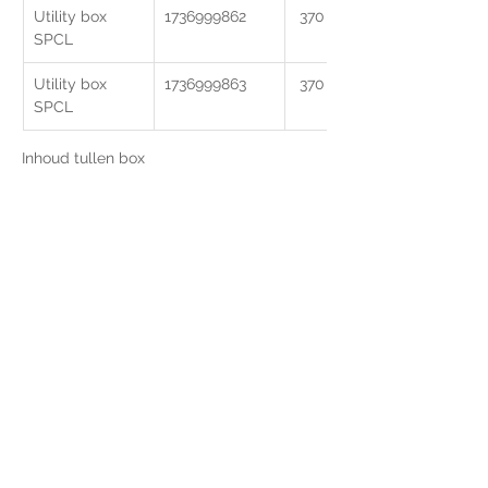
Utility box 
1736999862
 370 x 300 x 90
SPCL
Utility box 
1736999863
 370 x 300 x 90
SPCL
Inhoud tullen box