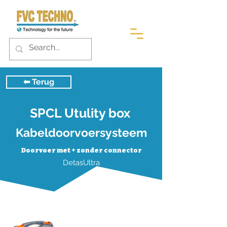
⬅︎ Terug
SPCL Utulity box
Kabeldoorvoersysteem
Doorvoer met + zonder connector
DetasUltra