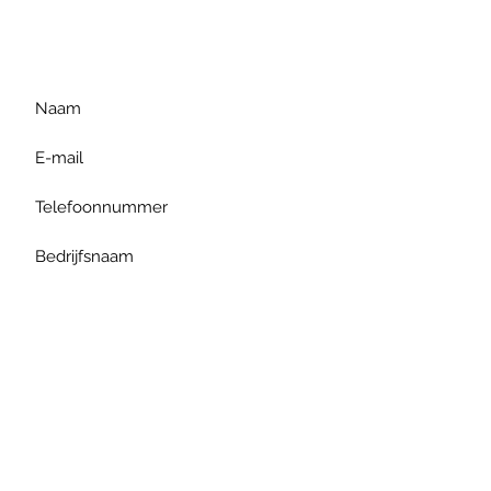
gelieve uw vraag hieronder
te formuleren of bel ons