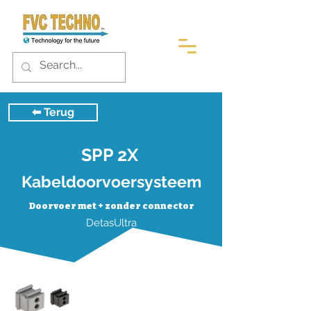
⬅︎ Terug
SPP 2X
Kabeldoorvoersysteem
Doorvoer met + zonder connector
DetasUltra