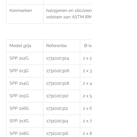
Kenmerken 
halogenen en siliconen vrij, vlamklasse V0 bei
voldoen aan ASTM IRM 903, UL 157
Model grijs
Referentie
 Ø kabel (mm)
SPP 2x2G
1731020304 
2 x 2 
SPP 2x3G 
1731020306 
2 x 3
SPP 2x4G 
1731020308
2 x 4
SPP 2x5G
1731020310
2 x 5
SPP 2x6G
1731020312
2 x 6
SPP 2x7G
1731020314
2 x 7
SPP 2x8G
1731020316
2 x 8