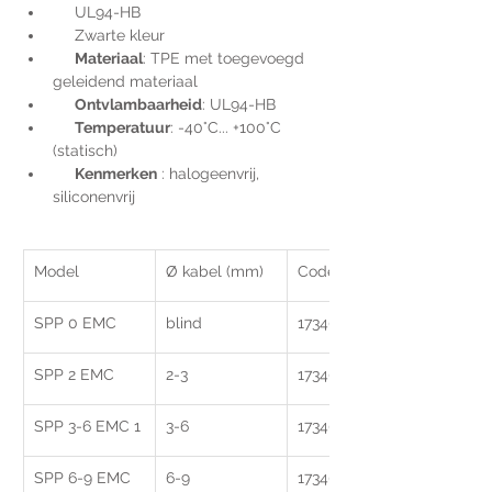
     UL94-HB
     Zwarte kleur
Materiaal
: TPE met toegevoegd 
geleidend materiaal
Ontvlambaarheid
: UL94-HB
Temperatuur
: -40°C... +100°C 
(statisch)
Kenmerken
: halogeenvrij, 
siliconenvrij
Model
Ø kabel (mm)
Code
SPP 0 EMC
blind
1734024100
SPP 2 EMC
2-3
1734024102
SPP 3-6 EMC 1
3-6
1734024140
SPP 6-9 EMC
6-9
1734024142