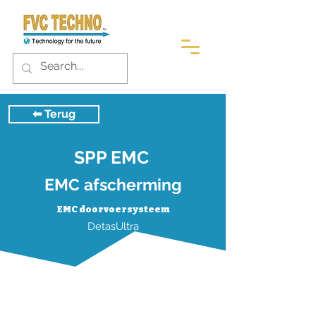
⬅︎ Terug
SPP EMC
EMC afscherming
EMC doorvoersysteem
DetasUltra