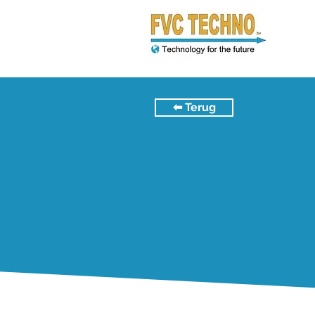
⬅︎ Terug