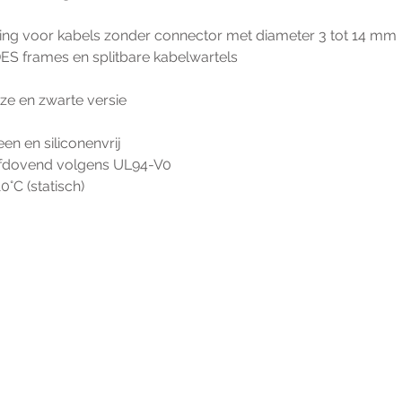
sing voor kabels zonder connector met diameter 3 tot 14 mm
 DES frames en splitbare kabelwartels
ze en zwarte versie
een en siliconenvrij
lfdovend volgens UL94-V0
0°C (statisch)