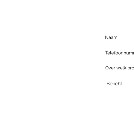
Voo
h