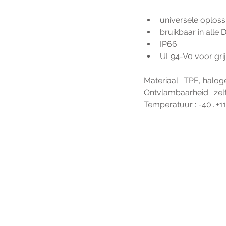
universele oplos
bruikbaar in alle
IP66
UL94-V0 voor grij
Materiaal : TPE, halog
Ontvlambaarheid : ze
Temperatuur : -40...+11