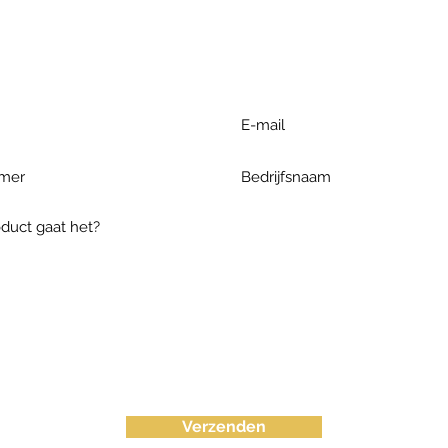
r extra informatie gelieve uw v
ieronder te formuleren of bel o
Verzenden