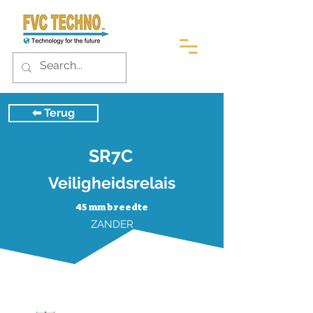
⬅︎ Terug
SR7C
Veiligheidsrelais
45 mm breedte
ZANDER