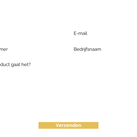
ieronder te formuleren of bel o
Verzenden