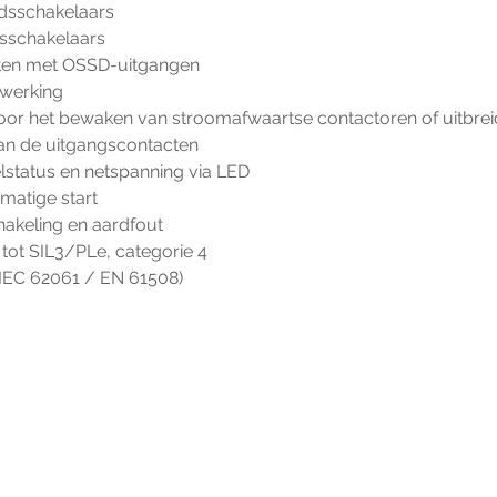
idsschakelaars
dsschakelaars
ten met OSSD-uitgangen
swerking
oor het bewaken van stroomafwaartse contactoren of uitbre
an de uitgangscontacten
status en netspanning via LED
matige start
akeling en aardfout
 tot SIL3/PLe, categorie 4
 IEC 62061 / EN 61508)
r extra informatie gelieve uw v