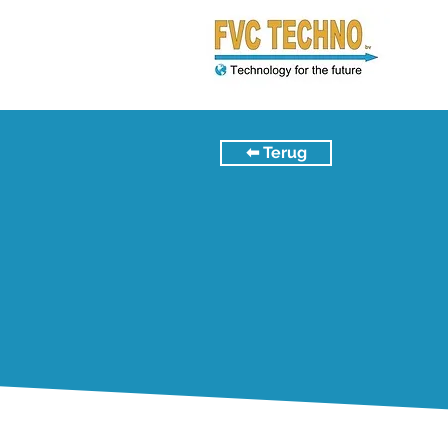
⬅︎ Terug