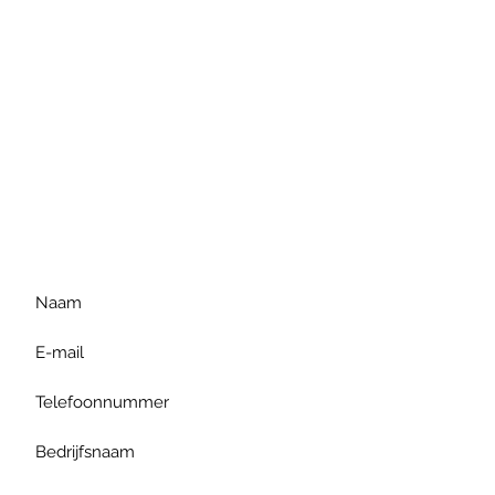
Voor extra informatie
gelieve uw vraag hieronder
te formuleren of bel ons