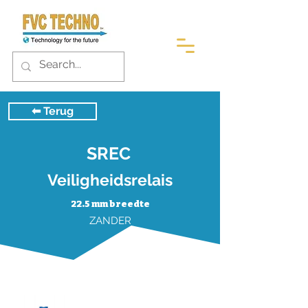
⬅︎ Terug
SREC
Veiligheidsrelais
22.5 mm breedte
ZANDER