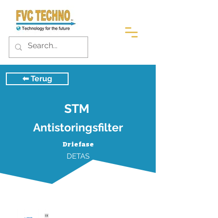
⬅︎ Terug
STM
Antistoringsfilter
Driefase
DETAS