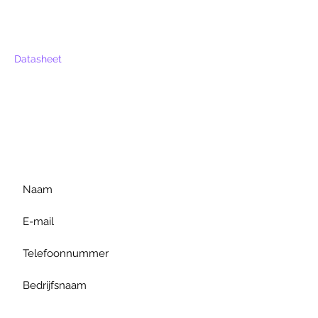
Datasheet
Voor extra informatie
gelieve uw vraag hieronder
te formuleren of bel ons