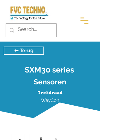
⬅︎ Terug
SXM30 series
Sensoren
Trekdraad
WayCon