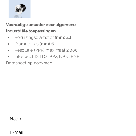
Voordelige encoder voor algemene 
industriële toepassingen
.
Behuizingsdiameter (mm) 44
Diameter as (mm) 6
Resolutie (PPR) maximaal 2.000
InterfaceLD, LD2, PP2, NPN, PNP
Datasheet op aanvraag
Voor extra informatie
gelieve uw vraag hieronder
te formuleren of bel ons