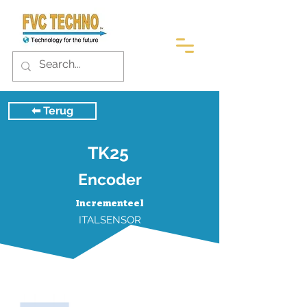
⬅︎ Terug
TK25
Encoder
Incrementeel
ITALSENSOR