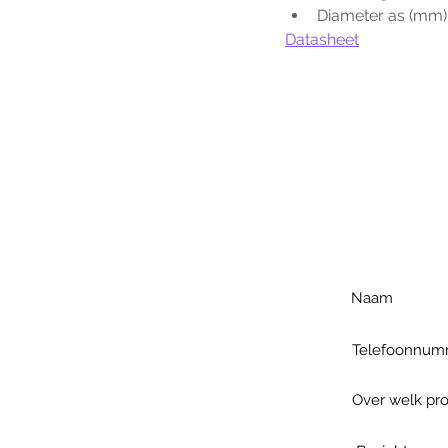
Diameter as (mm) 
Datasheet
Voo
h