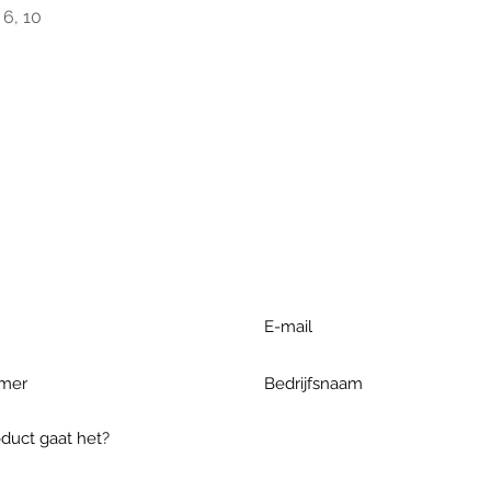
6, 10
r extra informatie gelieve uw v
ieronder te formuleren of bel o