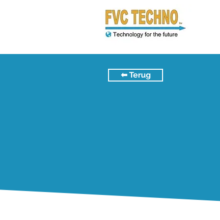
⬅︎ Terug