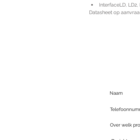
InterfaceLD, LD2
Datasheet op aanvra
Voo
h