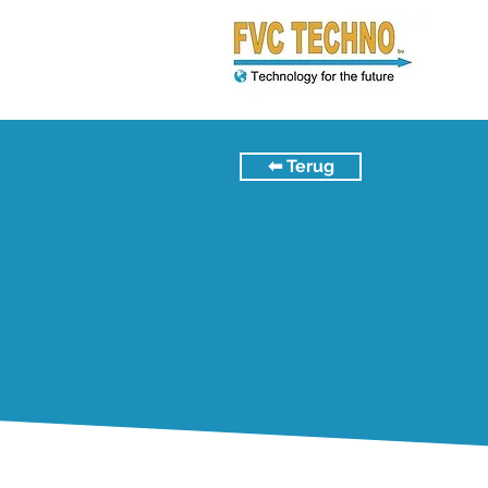
⬅︎ Terug