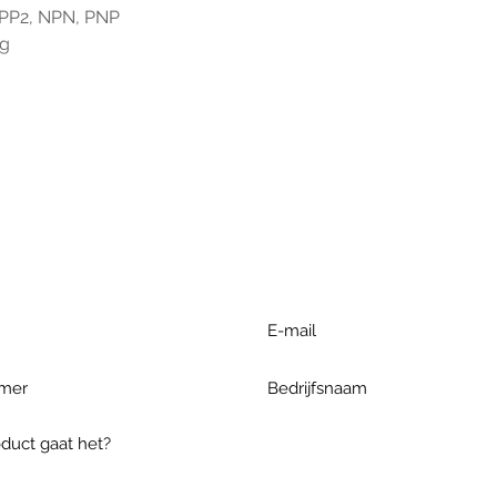
, PP2, NPN, PNP
ag
r extra informatie gelieve uw v
ieronder te formuleren of bel o