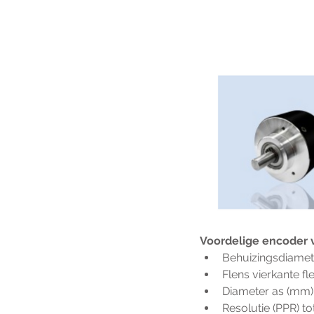
Voordelige encoder 
Behuizingsdiamet
Flens vierkante f
Diameter as (mm) 6
Resolutie (PPR) t