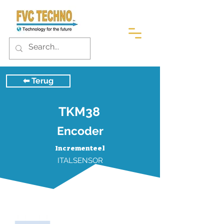
⬅︎ Terug
TKM38
Encoder
Incrementeel
ITALSENSOR