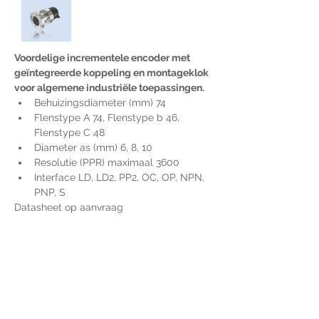
Voordelige incrementele encoder met 
geïntegreerde koppeling en montageklok 
voor algemene industriële toepassingen.
Behuizingsdiameter (mm) 74
Flenstype A 74, Flenstype b 46, 
Flenstype C 48
Diameter as (mm) 6, 8, 10
Resolutie (PPR) maximaal 3600
Interface LD, LD2, PP2, OC, OP, NPN, 
PNP, S
Datasheet op aanvraag
Voor extra informatie
gelieve uw vraag hieronder
te formuleren of bel ons