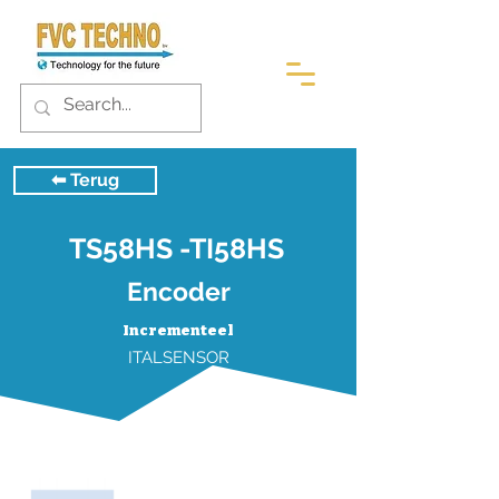
⬅︎ Terug
TS58HS -TI58HS
Encoder
Incrementeel
ITALSENSOR