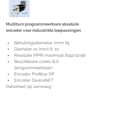
Multiturn programmeerbare absolute 
encoder voor industriële toepassingen
Behuizingsdiameter (mm) 65
Diameter as (mm) 6, 10
Resolutie (PPR) maximaal 8192/4096
Beschikbare codes B,G 
(programmeerbaar)
Encoder Profibus DP
Encoder DeviceNET
Datasheet op aanvraag
Voor extra informatie
gelieve uw vraag hieronder
te formuleren of bel ons