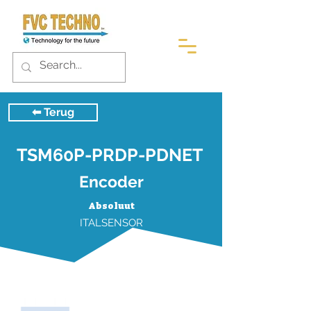
⬅︎ Terug
TSM60P-PRDP-PDNET
Encoder
Absoluut
ITALSENSOR