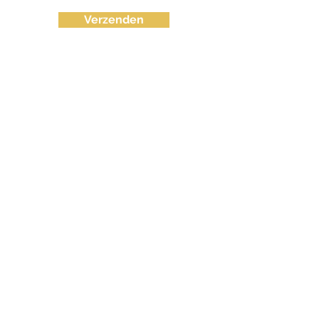
Verzenden
info@fvctechno.com
Tel:
+32 (0)16/90 40 41
(24/24u 7-7)
BE
0643.583.716