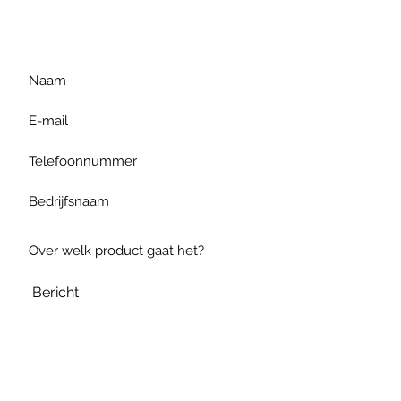
gelieve uw vraag hieronder
te formuleren of bel ons