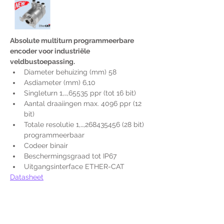
Absolute multiturn programmeerbare 
encoder voor industriële 
veldbustoepassing.
Diameter behuizing (mm) 58
Asdiameter (mm) 6,10
Singleturn 1,…,65535 ppr (tot 16 bit)
Aantal draaiingen max. 4096 ppr (12 
bit)
Totale resolutie 1,…,268435456 (28 bit) 
programmeerbaar
Codeer binair
Beschermingsgraad tot IP67
Uitgangsinterface ETHER-CAT
Datasheet
Voor extra informatie