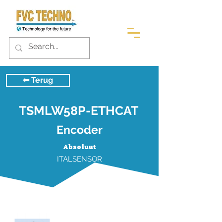
⬅︎ Terug
TSMLW58P-ETHCAT
Encoder
Absoluut
ITALSENSOR