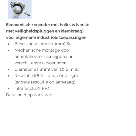
Economische encoder met holle as (versie 
met veiligheidspluggen en klemkraag) 
voor algemene industriële toepassingen
Behuizingsdiameter (mm) 80
Mechanische montage door 
antirotatieveer (verkrijgbaar in 
verschillende uitvoeringen)
Diameter as (mm) van 20 t/m 44
Resolutie (PPR) 1024, 2000, 2500 
(andere resolutie op aanvraag)
InterfaceLD2, PP2
Datasheet op aanvraag
Voor extra informatie
gelieve uw vraag hieronder
te formuleren of bel ons