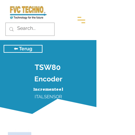
⬅︎ Terug
TSW80
Encoder
Incrementeel
ITALSENSOR