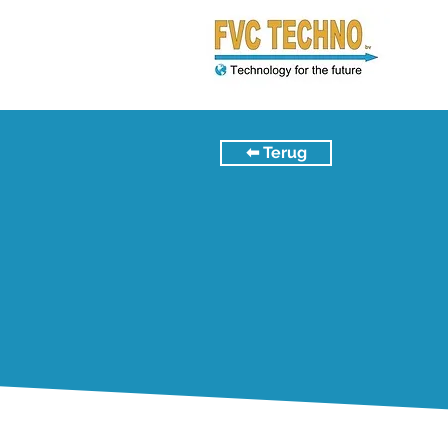
⬅︎ Terug