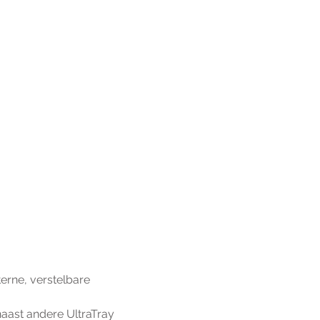
terne, verstelbare 
 naast andere UltraTray 