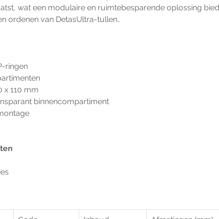
tst, wat een modulaire en ruimtebesparende oplossing biedt.  
en ordenen van DetasUltra-tullen..
P-ringen
partimenten
80 x 110 mm
transparant binnencompartiment
dmontage
cten
ies