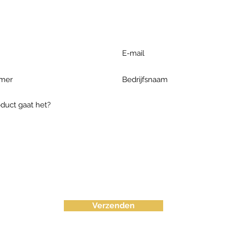
ieronder te formuleren of bel o
Verzenden