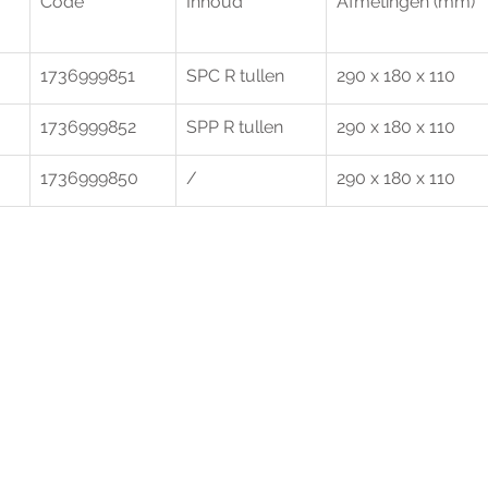
Code
Inhoud
Afmetingen (mm)
1736999851
SPC R tullen
290 x 180 x 110
1736999852
SPP R tullen
290 x 180 x 110
1736999850
/
290 x 180 x 110