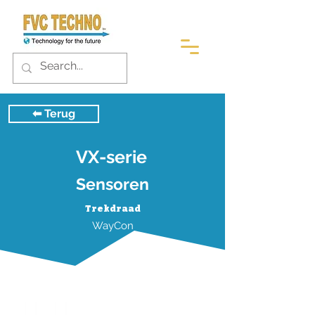
⬅︎ Terug
VX-serie
Sensoren
Trekdraad
WayCon