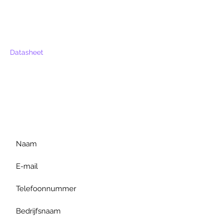
Datasheet
Voor extra informatie
gelieve uw vraag hieronder
te formuleren of bel ons