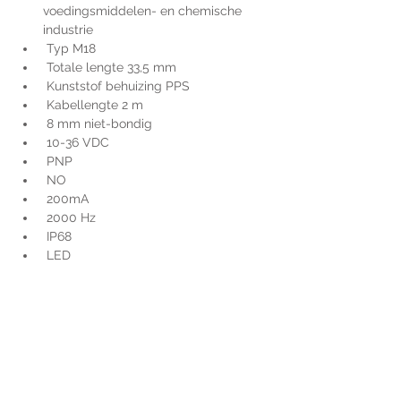
voedingsmiddelen- en chemische 
industrie
 Typ M18
 Totale lengte 33,5 mm
 Kunststof behuizing PPS
 Kabellengte 2 m
 8 mm niet-bondig
 10-36 VDC
 PNP
 NO
 200mA
 2000 Hz
 IP68
 LED
Voor extra informatie
gelieve uw vraag hieronder
te formuleren of bel ons