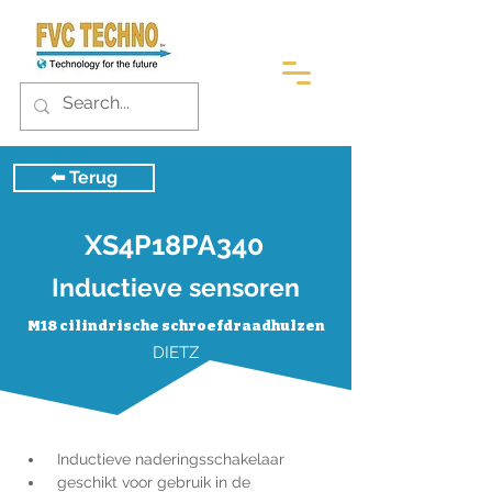
⬅︎ Terug
XS4P18PA340
Inductieve sensoren
M18 cilindrische schroefdraadhulzen
DIETZ
 Inductieve naderingsschakelaar
 geschikt voor gebruik in de 