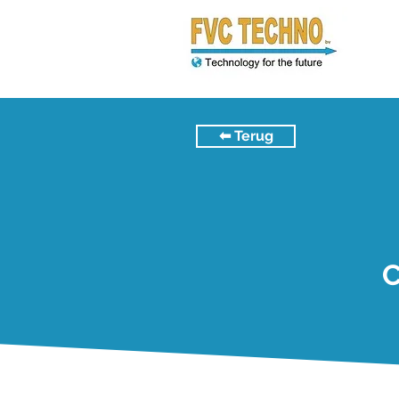
⬅︎ Terug
C