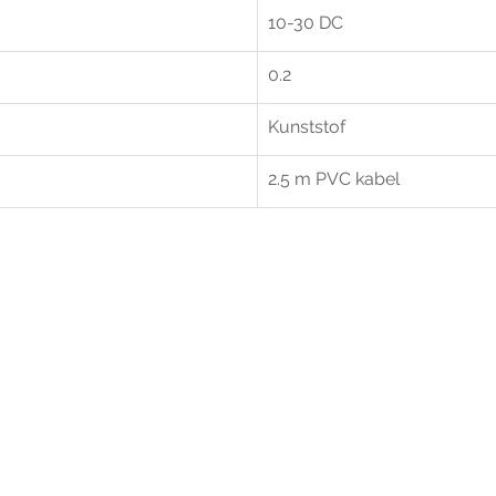
10-30 DC
0.2
Kunststof
2.5 m PVC kabel
r extra informatie gelieve uw v
ieronder te formuleren of bel o