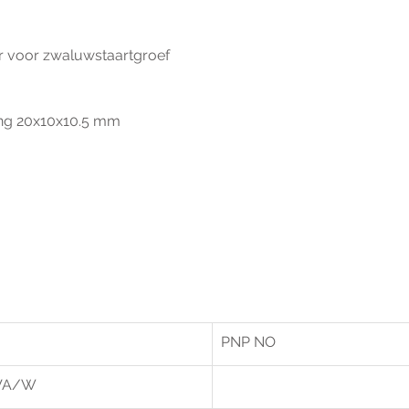
r voor zwaluwstaartgroef 
ing 20x10x10.5 mm
PNP NO
 VA/W