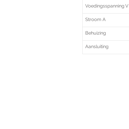
Voedingsspanning V
Stroom A
Behuizing
Aansluiting
Voo
h