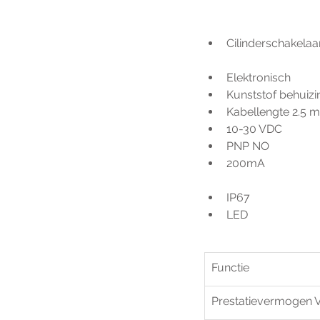
Cilinderschakelaa
Elektronisch
Kunststof behuiz
Kabellengte 2.5 m
10-30 VDC
PNP NO
200mA
IP67
LED
Functie
Prestatievermogen