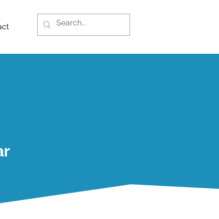
act
ar