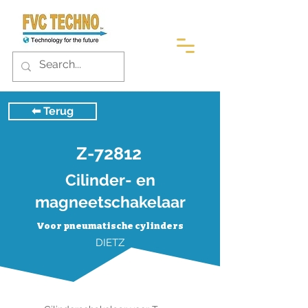
⬅︎ Terug
Z-72812
Cilinder- en
magneetschakelaar
Voor pneumatische cylinders
DIETZ