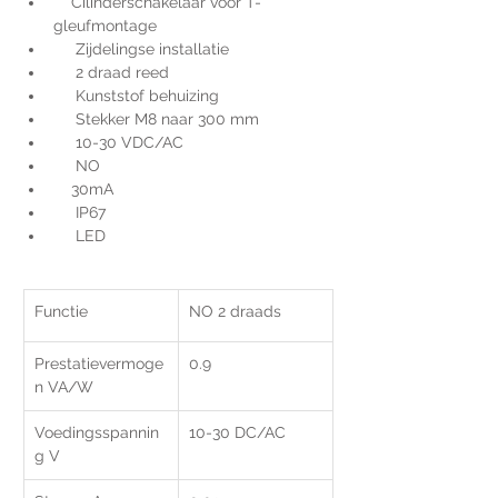
    Cilinderschakelaar voor T-
gleufmontage
     Zijdelingse installatie
     2 draad reed
     Kunststof behuizing
     Stekker M8 naar 300 mm
     10-30 VDC/AC
     NO
    30mA
     IP67
     LED
Functie
NO 2 draads
Prestatievermoge
0.9
n VA/W
Voedingsspannin
10-30 DC/AC
g V