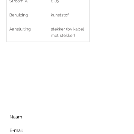
Stroom A
0.03
Behuizing
kunststof
Aansluiting
stekker (bv kabel 
met stekker)
Voor extra informatie
gelieve uw vraag hieronder
te formuleren of bel ons