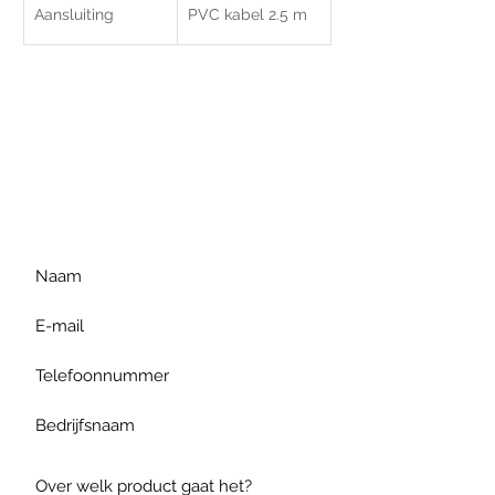
Aansluiting
PVC kabel 2.5 m
Voor extra informatie
gelieve uw vraag hieronder
te formuleren of bel ons