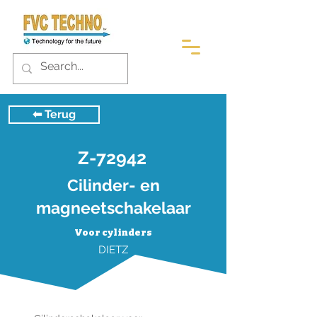
⬅︎ Terug
Z-72942
Cilinder- en
magneetschakelaar
Voor cylinders
DIETZ