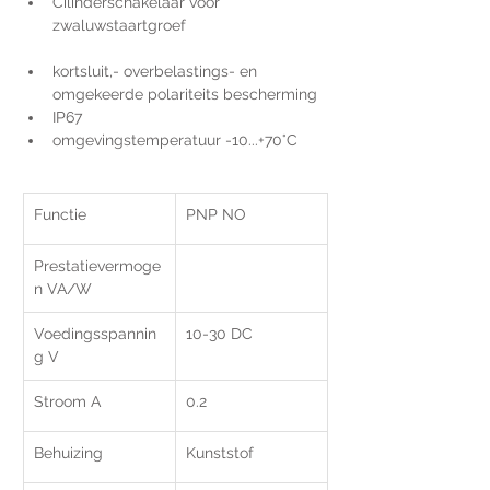
Cilinderschakelaar voor 
zwaluwstaartgroef 
kortsluit,- overbelastings- en 
omgekeerde polariteits bescherming
IP67
omgevingstemperatuur -10...+70°C
Functie
PNP NO
Prestatievermoge
n VA/W
Voedingsspannin
10-30 DC
g V
Stroom A
0.2
Behuizing
Kunststof