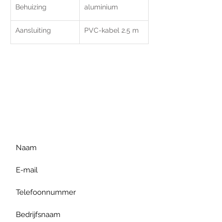
Behuizing
aluminium
Aansluiting
PVC-kabel 2.5 m
Voor extra informatie
gelieve uw vraag hieronder
te formuleren of bel ons