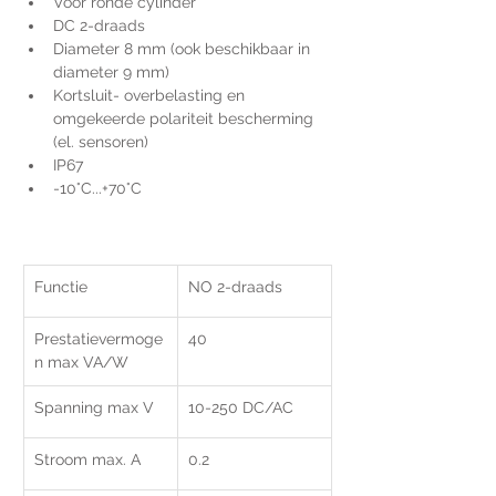
Voor ronde cylinder
DC 2-draads
Diameter 8 mm (ook beschikbaar in 
diameter 9 mm)
Kortsluit- overbelasting en 
omgekeerde polariteit bescherming 
(el. sensoren)
IP67
-10°C...+70°C
Functie
NO 2-draads
Prestatievermoge
40
n max VA/W
Spanning max V
10-250 DC/AC
Stroom max. A
0.2