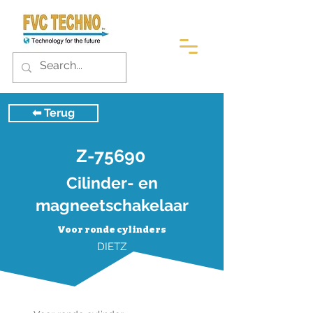
⬅︎ Terug
Z-75690
Cilinder- en
magneetschakelaar
Voor ronde cylinders
DIETZ