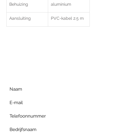
Behuizing
aluminium
Aansluiting
PVC-kabel 2.5 m
Voor extra informatie
gelieve uw vraag hieronder
te formuleren of bel ons