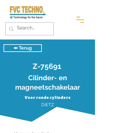
⬅︎ Terug
Z-75691
Cilinder- en
magneetschakelaar
Voor ronde cylinders
DIETZ