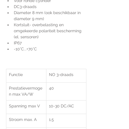
Voor ronde cylinder
DC3-draads
Diameter 8 mm (ook beschikbaar in 
diameter 9 mm)
Kortsluit- overbelasting en 
omgekeerde polariteit bescherming 
(el. sensoren)
IP67
-10°C...+70°C
Functie
NO 3-draads
Prestatievermoge
40
n max VA/W
Spanning max V
10-30 DC/AC
Stroom max. A
1.5