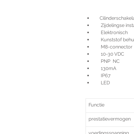
    Cilinderscha
     Zijdelingse ins
     Elektronisch
     Kunststof beh
     M8-connect
     10-30 VDC
     PNP  NC
     130mA
     IP67
     LED
Functie
prestatievermogen
voedingsspanning