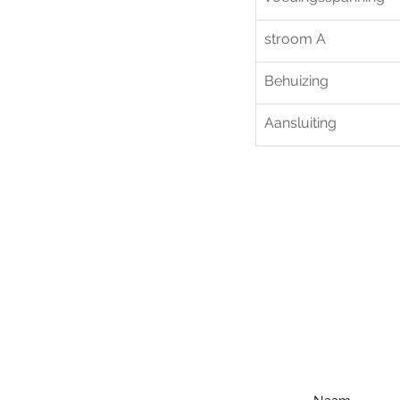
stroom A
Behuizing
Aansluiting
Voo
h