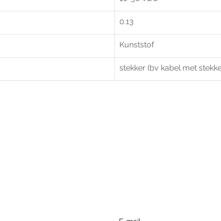
0.13
Kunststof
stekker (bv kabel met stekke
r extra informatie gelieve uw v
ieronder te formuleren of bel o