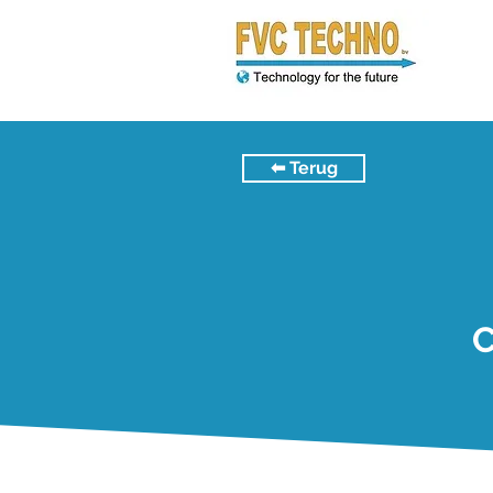
⬅︎ Terug
C