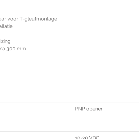
kelaar voor T-gleufmontage
tallatie
uizing
or na 300 mm
PNP opener
10-30 VDC