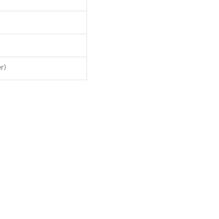
r)
raag
ns