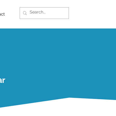
act
ar