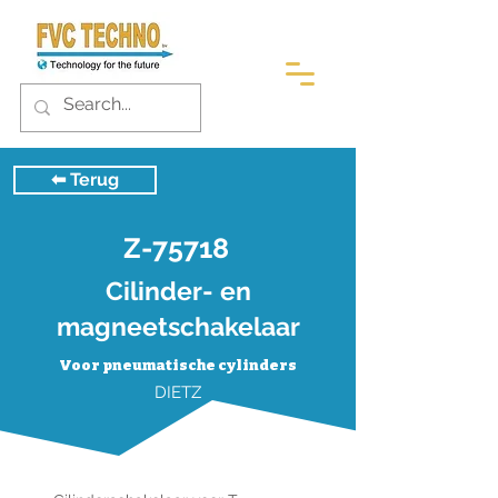
⬅︎ Terug
Z-75718
Cilinder- en
magneetschakelaar
Voor pneumatische cylinders
DIETZ