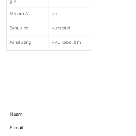
g V
Stroom A
0.1
Behuizing
Kunststof
Aansluiting
PVC kabel 2 m
Voor extra informatie
gelieve uw vraag hieronder
te formuleren of bel ons