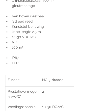
Cilinderschakelaar voor T-
gleufmontage 
Van boven inzetbaar
3 draad reed
Kunststof behuizing 
kabellengte 2.5 m
10-30 VDC/AC
NO
100mA
IP67
LED
Functie
NO 3-draads
Prestatievermoge
2
n VA/W
Voedingsspannin
10-30 DC/AC