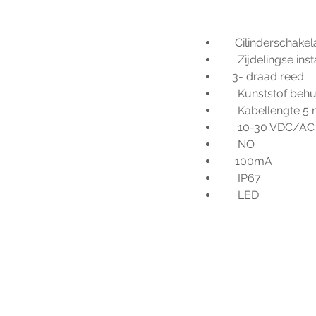
    Cilinderscha
     Zijdelingse ins
   3- draad reed
     Kunststof beh
     Kabellengte 5
     10-30 VDC/AC
     NO
    100mA
     IP67
     LED