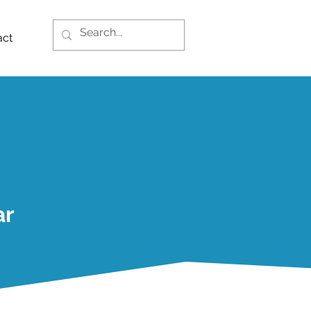
act
ar