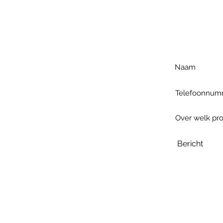
Voo
h