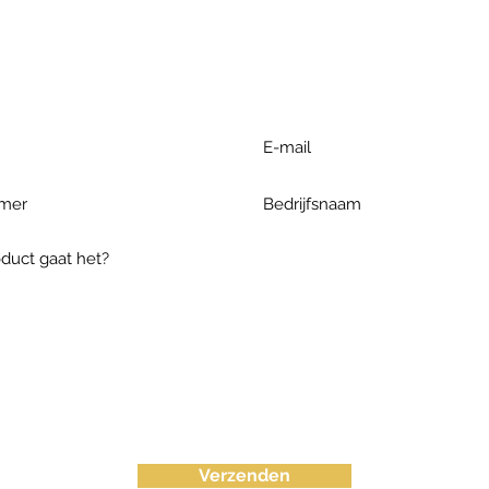
r extra informatie gelieve uw v
ieronder te formuleren of bel o
Verzenden