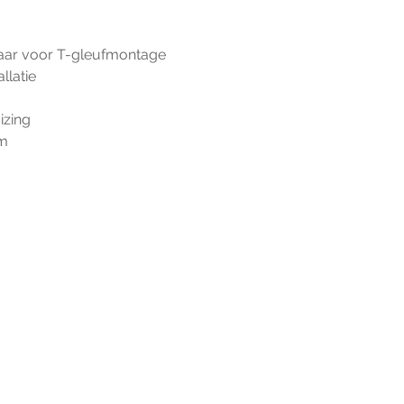
kelaar voor T-gleufmontage
tallatie
uizing
 m