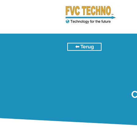
⬅︎ Terug
C