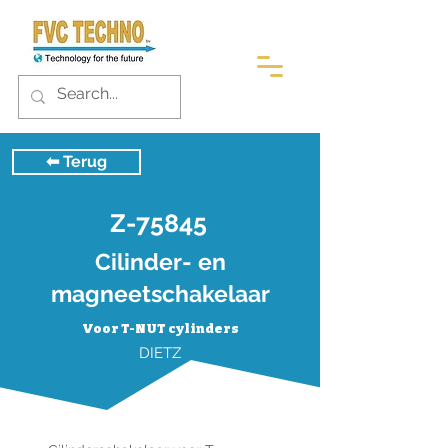
⬅︎ Terug
Z-75845
Cilinder- en
magneetschakelaar
Voor T-NUT cylinders
DIETZ