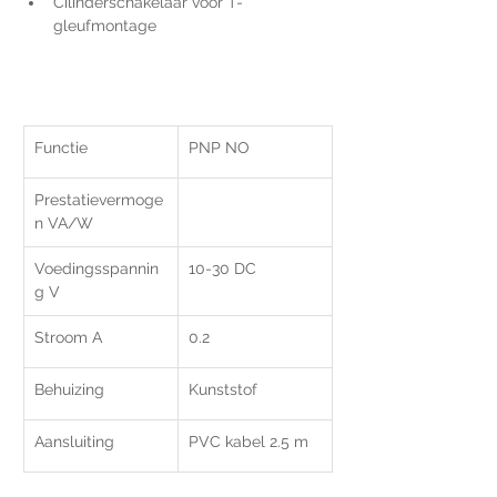
Cilinderschakelaar voor T-
gleufmontage 
Functie
PNP NO 
Prestatievermoge
n VA/W
Voedingsspannin
10-30 DC
g V
Stroom A
0.2
Behuizing
Kunststof
Aansluiting
PVC kabel 2.5 m