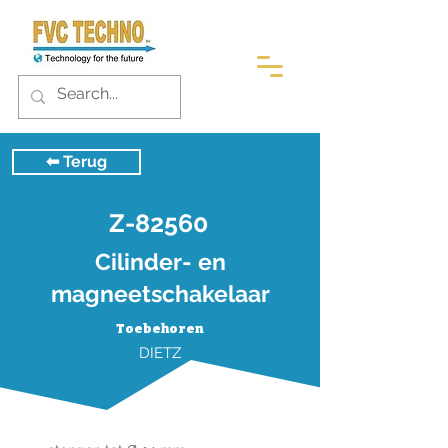
⬅︎ Terug
Z-82560
Cilinder- en
magneetschakelaar
Toebehoren
DIETZ