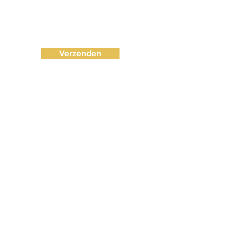
Verzenden
info@fvctechno.com
Tel:
+32 (0)16/90 40 41