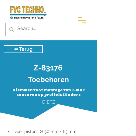
⬅︎ Terug
Z-83176
Toebehoren
Klemmen voor montage van T-NUT
sensoren op profielcilinders
DIETZ
voor pistons Ø 50 mm + 63 mm