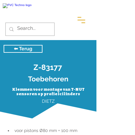
⬅︎ Terug
Z-83177
Toebehoren
Klemmen voor montage van T-NUT
sensoren op profielcilinders
DIETZ
voor pistons Ø80 mm + 100 mm