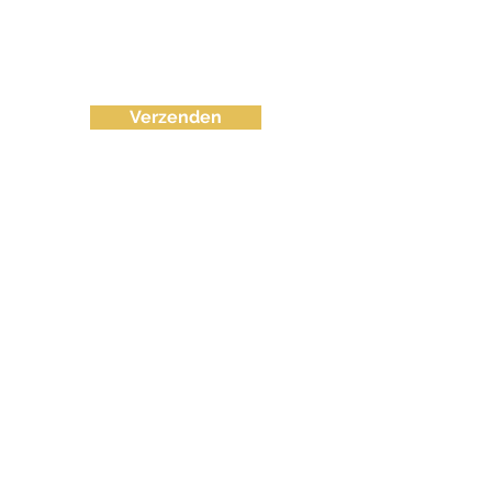
Verzenden
info@fvctechno.com
Tel:
+32 (0)16/90 40 41