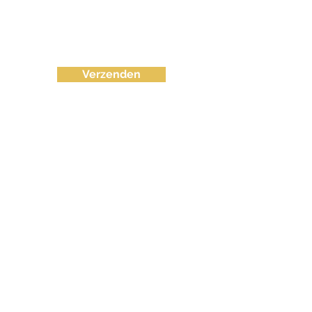
Verzenden
info@fvctechno.com
Tel:
+32 (0)16/90 40 41