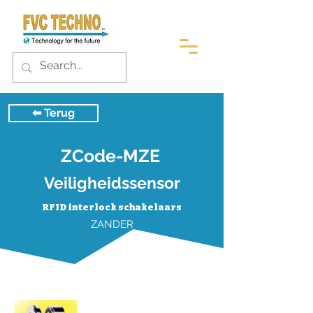
⬅︎ Terug
ZCode-MZE
Veiligheidssensor
RFID interlock schakelaars
ZANDER