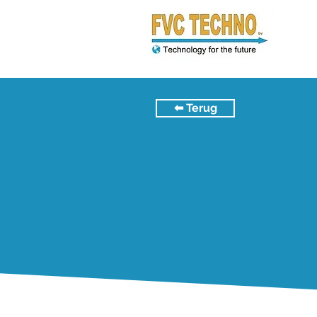
⬅︎ Terug