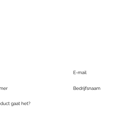
r extra informatie gelieve uw v
ieronder te formuleren of bel o