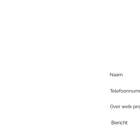
Voo
h