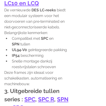
LC10 en LCQ
De vernieuwde 
DES LC‑reeks
 biedt 
een modulair systeem voor het 
doorvoeren van pre‑terminated en 
niet‑geconnectoriseerde kabels. 
Belangrijkste kenmerken:
Compatibel met 
SPC
 en 
SPN
 tullen
UL94‑V0
 geïntegreerde pakking
IP54
 bescherming
Snelle montage dankzij 
roestvrijstalen schroeven
Deze frames zijn ideaal voor 
schakelkasten, automatisering en 
machinebouw.
3. Uitgebreide tullen 
series : 
SPC
, 
SPC R
, 
SPN