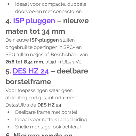
Ideaal voor compacte, dubbele 
doorvoeren met connectoren
4. 
ISP pluggen
 – nieuwe 
maten tot 34 mm
De nieuwe 
ISP‑pluggen
 sluiten 
ongebruikte openingen in SPC- en 
SPG‑tullen netjes af. Beschikbaar van 
Ø18 tot Ø34 mm
, altijd in UL94‑V0.
5. 
DES HZ 24
 – deelbare 
borstelframe
Voor toepassingen waar geen 
afdichting nodig is, introduceert 
DetasUltra de 
DES HZ 24
:
Deelbare frame met borstel
Ideaal voor nette kabelgeleiding
Snelle montage, ook achteraf
6. Nieuwe ronde en 