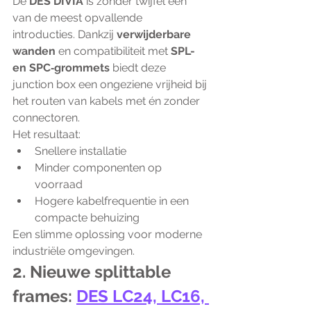
De 
DES DIVIA
 is zonder twijfel een 
van de meest opvallende 
introducties. Dankzij 
verwijderbare 
wanden
 en compatibiliteit met 
SPL- 
en SPC‑grommets
 biedt deze 
junction box een ongeziene vrijheid bij 
het routen van kabels met én zonder 
connectoren.
Het resultaat:
Snellere installatie
Minder componenten op 
voorraad
Hogere kabelfrequentie in een 
compacte behuizing
Een slimme oplossing voor moderne 
industriële omgevingen.
2. Nieuwe splittable 
frames: 
DES LC24, LC16, 