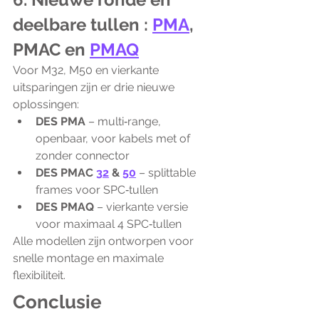
deelbare tullen : 
PMA
, 
PMAC en 
PMAQ
Voor M32, M50 en vierkante 
uitsparingen zijn er drie nieuwe 
oplossingen:
DES PMA
 – multi‑range, 
openbaar, voor kabels met of 
zonder connector
DES PMAC 
32
 & 
50
 – splittable 
frames voor SPC‑tullen
DES PMAQ
 – vierkante versie 
voor maximaal 4 SPC‑tullen
Alle modellen zijn ontworpen voor 
snelle montage en maximale 
flexibiliteit.
Conclusie