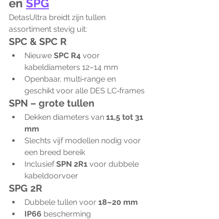
en 
SPG
DetasUltra breidt zijn tullen 
assortiment stevig uit:
SPC & SPC R
Nieuwe 
SPC R4
 voor 
kabeldiameters 12–14 mm
Openbaar, multi‑range en 
geschikt voor alle DES LC‑frames
SPN – grote tullen
Dekken diameters van 
11,5 tot 31 
mm
Slechts vijf modellen nodig voor 
een breed bereik
Inclusief 
SPN 2R1
 voor dubbele 
kabeldoorvoer
SPG 2R
Dubbele tullen voor 
18–20 mm
IP66
 bescherming