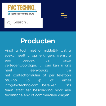
Producten
Vindt u toch niet onmiddellijk wat u
zoekt, heeft u opmerkingen, wenst u
een bezoek van onze
vertegenwoordiger, ... dan kan u ons
heel eenvoudig via
het
contactformulier
of per telefoon
016/90 40 41
of email
info@fvctechno.com
bereiken. Ons
team staat ter beschikking voor alle
technische en/ of commerciële vragen.